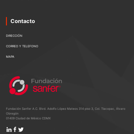
Contacto
DIRECCIÓN
CORREO Y TELEFONO
MAPA
Fundación Sanfer A.C. Blvd. Adolfo López Mateos 314 piso 3, Col. Tlacopac, Álvaro
Obregón
01409 Ciudad de México CDMX